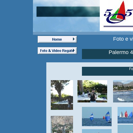
Foto e v
Palermo 4
Fo